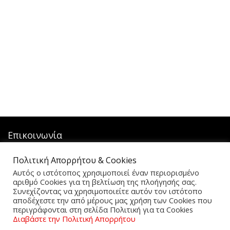
Επικοινωνία
Λεωφ.Σαλαμίνος 21
Πολιτική Απορρήτου & Cookies
Πειραιάς – Κερατσίνι
Αυτός ο ιστότοπος χρησιμοποιεί έναν περιορισμένο
TK: 18546
αριθμό Cookies για τη βελτίωση της πλοήγησής σας.
ΤΗΛ: 210-4629809
Συνεχίζοντας να χρησιμοποιείτε αυτόν τον ιστότοπο
Email: lazopouloshome.gr@gmail.com
αποδέχεστε την από μέρους μας χρήση των Cookies που
περιγράφονται στη σελίδα Πολιτική για τα Cookies
ΑΡ.ΓΕΜΗ 044609407000
Διαβάστε την Πολιτική Απορρήτου