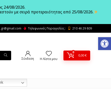
ς 24/08/2026.
λεστούν με σειρά προτεραιότητας από 25/08/2026.
.gr@gmail.com
Τηλεφωνικές Παραγγελίες :
210 46 29 809
Ανοίξτε
0
0,00
€
Σύνδεση
Η Λίστα μου
ek