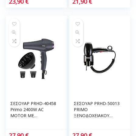
23,90
€
21,90
€
ΣΕΣΟΥΑΡ PRHD-40458
ΣΕΣΟΥΑΡ PRHD-50013
Primo 2400W AC
PRIMO
MOTOR ΜΕ
ΞΕΝΟΔΟΧΕΙΑΚΟΥ
ΛΕΙΤΟΥΡΓΙΑ ΙΟΝΙΣΜΟΥ
ΤΥΠΟΥ 2000W AC
& ΚΡΥΟ ΑΕΡΑ
ΜΟΤΕΡ ΕΠΙΤΟΙΧΙΟ
ΑΝΘΡΑΚΙ 400458
500013
27,90
€
27,90
€