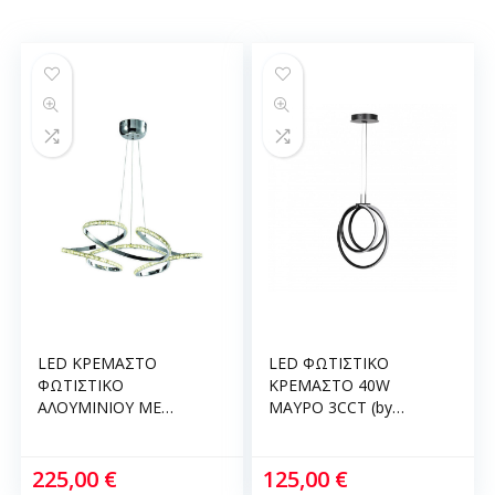
LED ΚΡΕΜΑΣΤΟ
LED ΦΩΤΙΣΤΙΚΟ
ΦΩΤΙΣΤΙΚΟ
ΚΡΕΜΑΣΤΟ 40W
ΑΛΟΥΜΙΝΙΟΥ ΜΕ
ΜΑΥΡΟ 3CCT (by
ΚΡΥΣΤΑΛΛΑ 85W
switch on base)
4000K Ø70 ΧΡΩΜΙΟ
D:38cm InLight 6080-
6181-ΧΡΩΜΙΟ INLIGHT
BL
225,00
€
125,00
€