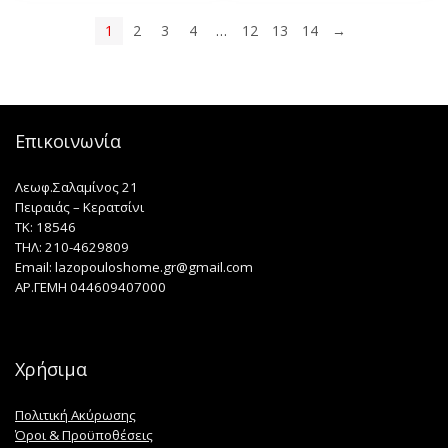
1
2
3
4
…
12
13
14
→
Επικοινωνία
Λεωφ.Σαλαμίνος 21
Πειραιάς – Κερατσίνι
TK: 18546
ΤΗΛ: 210-4629809
Email: lazopouloshome.gr@gmail.com
ΑΡ.ΓΕΜΗ 044609407000
Χρήσιμα
Πολιτική Ακύρωσης
Όροι & Προϋποθέσεις