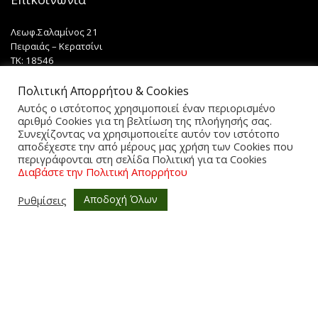
Λεωφ.Σαλαμίνος 21
Πειραιάς – Κερατσίνι
TK: 18546
ΤΗΛ: 210-4629809
Email: lazopouloshome.gr@gmail.com
Πολιτική Απορρήτου & Cookies
ΑΡ.ΓΕΜΗ 044609407000
Αυτός ο ιστότοπος χρησιμοποιεί έναν περιορισμένο
αριθμό Cookies για τη βελτίωση της πλοήγησής σας.
Συνεχίζοντας να χρησιμοποιείτε αυτόν τον ιστότοπο
αποδέχεστε την από μέρους μας χρήση των Cookies που
περιγράφονται στη σελίδα Πολιτική για τα Cookies
Χρήσιμα
Διαβάστε την Πολιτική Απορρήτου
Πολιτική Ακύρωσης
Αποδοχή Όλων
Ρυθμίσεις
0
Όροι & Προϋποθέσεις
Πολιτική Απορρήτου
Τρόποι Αποστολής
Τρόποι Πληρωμής
Επικοινωνία