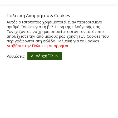
Πολιτική Απορρήτου & Cookies
Αυτός ο ιστότοπος χρησιμοποιεί έναν περιορισμένο
Επικοινωνία
αριθμό Cookies για τη βελτίωση της πλοήγησής σας.
Συνεχίζοντας να χρησιμοποιείτε αυτόν τον ιστότοπο
Λεωφ.Σαλαμίνος 21
αποδέχεστε την από μέρους μας χρήση των Cookies που
Πειραιάς – Κερατσίνι
περιγράφονται στη σελίδα Πολιτική για τα Cookies
TK: 18546
Διαβάστε την Πολιτική Απορρήτου
ΤΗΛ: 210-4629809
Αποδοχή Όλων
Email: lazopouloshome.gr@gmail.com
Ρυθμίσεις
0
ΑΡ.ΓΕΜΗ 044609407000
Χρήσιμα
Πολιτική Ακύρωσης
Όροι & Προϋποθέσεις
Πολιτική Απορρήτου
Τρόποι Αποστολής
Τρόποι Πληρωμής