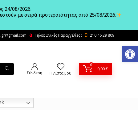
ς 24/08/2026.
λεστούν με σειρά προτεραιότητας από 25/08/2026.
.gr@gmail.com
Τηλεφωνικές Παραγγελίες :
210 46 29 809
Ανοίξτε
0
0,00
€
Σύνδεση
Η Λίστα μου
ek