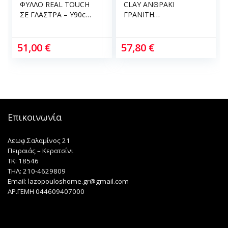
ΦΥΛΛΟ REAL TOUCH
CLAY ΑΝΘΡΑΚΙ
ΣΕ ΓΛΑΣΤΡΑ – Y90cm
ΓΡΑΝΙΤΗ
04-00-16049
ΟΡΘΟΓΩΝΙΟ ΜΕΣΑΙΟ
70x25x23cm 9.6kg 06-
00-20721-M
51,00
€
57,80
€
Επικοινωνία
Λεωφ.Σαλαμίνος 21
Πειραιάς – Κερατσίνι
TK: 18546
ΤΗΛ: 210-4629809
Email: lazopouloshome.gr@gmail.com
ΑΡ.ΓΕΜΗ 044609407000