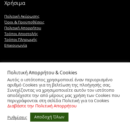
Χρήσιμα
Πολιτική Ακύρωσης
Όροι & Προϋποθέσεις
Πολιτική Απορρήτου
Τρόποι Αποστολής
Τρόποι Πληρωμής
Επικοινωνία
Πολιτική Απορρήτου & Cookies
Ακολουθήστε μας
Αυτός ο ιστότοπος χρησιμοποιεί έναν περιορισμένο
αριθμό Cookies για τη βελτίωση της πλοήγησής σας.
Συνεχίζοντας να χρησιμοποιείτε αυτόν τον ιστότοπο
αποδέχεστε την από μέρους μας χρήση των Cookies που
περιγράφονται στη σελίδα Πολιτική για τα Cookies
Διαβάστε την Πολιτική Απορρήτου
Αποδοχή Όλων
Ρυθμίσεις
0
2021 lazopouloshome.gr All rights reserved. Powered by
iGR