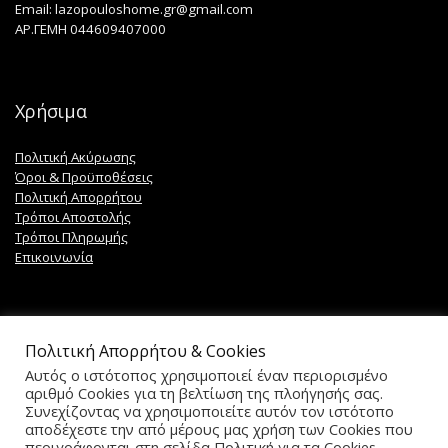
Email: lazopouloshome.gr@gmail.com
ΑΡ.ΓΕΜΗ 044609407000
Χρήσιμα
Πολιτική Ακύρωσης
Όροι & Προϋποθέσεις
Πολιτική Απορρήτου
Τρόποι Αποστολής
Τρόποι Πληρωμής
Επικοινωνία
Πολιτική Απορρήτου & Cookies
Ακολουθήστε μας
Αυτός ο ιστότοπος χρησιμοποιεί έναν περιορισμένο
αριθμό Cookies για τη βελτίωση της πλοήγησής σας.
Συνεχίζοντας να χρησιμοποιείτε αυτόν τον ιστότοπο
αποδέχεστε την από μέρους μας χρήση των Cookies που
περιγράφονται στη σελίδα Πολιτική για τα Cookies